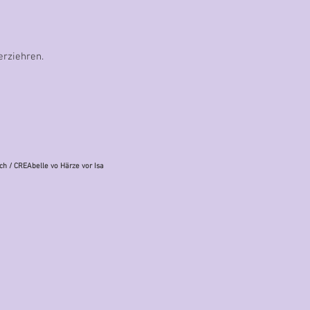
rziehren.
ch
/ CREAbelle vo Härze vor Isa