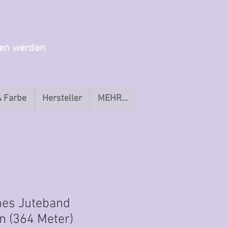
gen werden
& Farbe
Hersteller
MEHR...
nes Juteband
 (364 Meter)