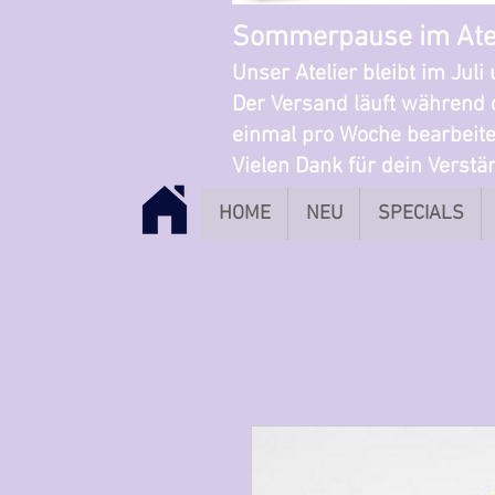
Sommerpause im Ate
Unser Atelier bleibt im Jul
Der Versand läuft während 
einmal pro Woche bearbeite
Vielen Dank für dein Verst
HOME
NEU
SPECIALS