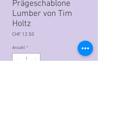
Prägeschablone
Lumber von Tim
Holtz
Preis
CHF 12.50
Anzahl
*
In den Warenkorb
Prägeform 3D Embossing Folder
Grösse: 10.80cm x 15.88cm
Diese Stanzformen sind für alle
gängigen Stanz und
Prägemaschinen geeignet.