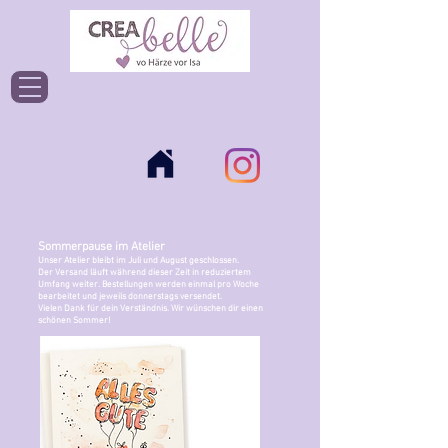
Einloggen
Sommerpause im Atelier
Unser Atelier bleibt im Juli und August geschlossen.
Der Versand läuft während dieser Zeit in reduziertem
Umfang weiter. Bestellungen werden einmal pro Woche
bearbeitet und jeweils donnerstags versendet.
Vielen Dank für dein Verständnis. Wir wünschen dir einen
schönen Sommer!