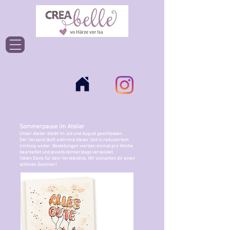
Einloggen
Sommerpause im Atelier
Unser Atelier bleibt im Juli und August geschlossen.
Der Versand läuft während dieser Zeit in reduziertem
Umfang weiter. Bestellungen werden einmal pro Woche
bearbeitet und jeweils donnerstags versendet.
Vielen Dank für dein Verständnis. Wir wünschen dir einen
schönen Sommer!