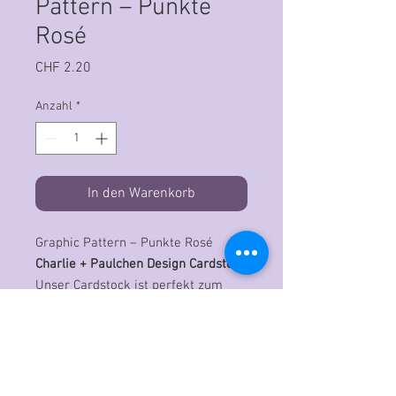
Pattern – Punkte
Rosé
Preis
CHF 2.20
Anzahl
*
In den Warenkorb
Graphic Pattern – Punkte Rosé
Charlie + Paulchen Design Cardstock
Unser Cardstock ist perfekt zum
Anfertigen von Kartenrohlingen und
Boxen, für Anhänger, Layouts und
Buchbindeprojekte.
Es lässt sich perfekt beschreiben,
bestempeln, prägen und falzen.