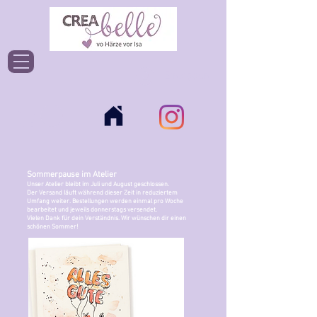
Einloggen
Sommerpause im Atelier
Unser Atelier bleibt im Juli und August geschlossen.
Der Versand läuft während dieser Zeit in reduziertem
Umfang weiter. Bestellungen werden einmal pro Woche
bearbeitet und jeweils donnerstags versendet.
Vielen Dank für dein Verständnis. Wir wünschen dir einen
schönen Sommer!