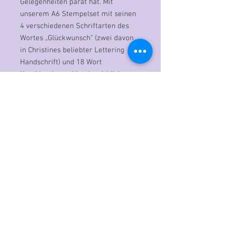
Gelegenheiten parat hat. Mit
unserem A6 Stempelset mit seinen
4 verschiedenen Schriftarten des
Wortes „Glückwunsch“ (zwei davon
in Christines beliebter Lettering
Handschrift) und 18 Wort
Kombinationen bist du wirklich
bestens für die nächsten
Festivitäten gerüstet…
Deutsche Textstempel:
• Herzlichen
• 4 Versionen Glückwunsch
(Großbuchstaben, Großbuchstaben
fett, Lettering groß, Lettering klein)
• zum
• zur
• Geburtstag
• neuen Familienmitglied