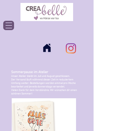
Einloggen
Sommerpause im Atelier
Unser Atelier bleibt im Juli und August geschlossen.
Der Versand läuft während dieser Zeit in reduziertem
Umfang weiter. Bestellungen werden einmal pro Woche
bearbeitet und jeweils donnerstags versendet.
Vielen Dank für dein Verständnis. Wir wünschen dir einen
schönen Sommer!