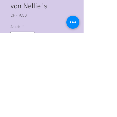
von Nellie`s
Preis
CHF 9.50
Anzahl
*
In den Warenkorb
Prägeform 3D Embossing Folder
Grösse: 105 x 205mm
Diese Stanzformen sind für alle
gängigen Stanz und
Prägemaschinen geeignet.
Achtung: Die 3D Prägeschablonen
sind etwas dicker und funktionieren