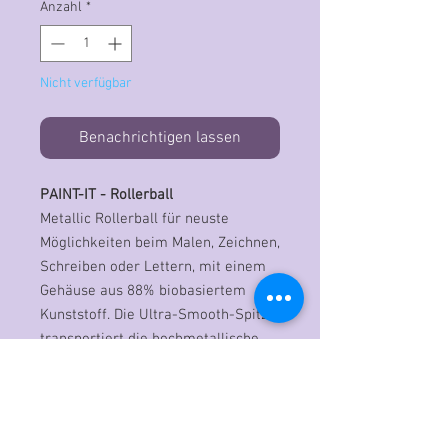
Anzahl
*
Nicht verfügbar
Benachrichtigen lassen
PAINT-IT - Rollerball
Metallic Rollerball für neuste
Möglichkeiten beim Malen, Zeichnen,
Schreiben oder Lettern, mit einem
Gehäuse aus 88% biobasiertem
Kunststoff. Die Ultra-Smooth-Spitze
transportiert die hochmetallische
Tinte präzise auf das Papier.
Strichstärke ca.0,4 mm
.
Schreibfarbe rose metallic. Kein
Pumpen und Schütteln notwendig -