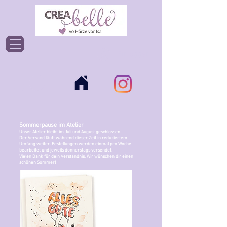
Einloggen
Sommerpause im Atelier
Unser Atelier bleibt im Juli und August geschlossen.
Der Versand läuft während dieser Zeit in reduziertem
Umfang weiter. Bestellungen werden einmal pro Woche
bearbeitet und jeweils donnerstags versendet.
Vielen Dank für dein Verständnis. Wir wünschen dir einen
schönen Sommer!