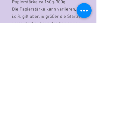
Papierstärke ca.160g-300g
Die Papierstärke kann variieren,
i.d.R. gilt aber, je größer die Stanze,
umso stärker kann das Papier sein.
Maße der Stanze:
D-PP-3D0022
XL
= Höhe: 12,4 cm
Empfohlene Papierstärke ca.160g-
300g
Die Papierstärke kann variieren,
i.d.R. gilt aber, je größer die Stanze,
umso stärker kann das Papier sein.
Maße der Stanze:
D-PP-3D0022
XL
= Höhe: 10,4 cm /
Breite: 18,5 cm
Sie erstellen mit der Stanze
mindestens 6 Stanzteile, die
Anleitung finden Sie im Anschluß an