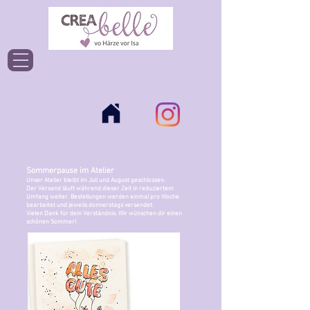
Einloggen
Sommerpause im Atelier
Unser Atelier bleibt im Juli und August geschlossen.
Der Versand läuft während dieser Zeit in reduziertem
Umfang weiter. Bestellungen werden einmal pro Woche
bearbeitet und jeweils donnerstags versendet.
Vielen Dank für dein Verständnis. Wir wünschen dir einen
schönen Sommer!