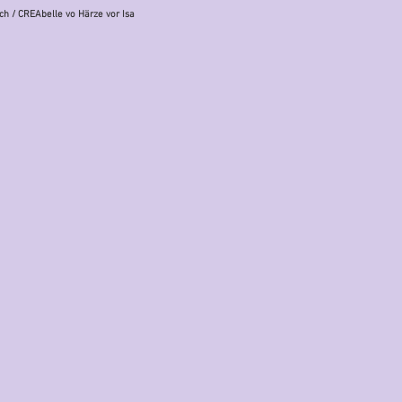
ch
/ CREAbelle vo Härze vor Isa