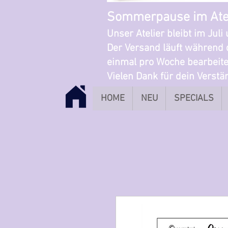
Sommerpause im Ate
Unser Atelier bleibt im Jul
Der Versand läuft während 
einmal pro Woche bearbeite
Vielen Dank für dein Verst
HOME
NEU
SPECIALS