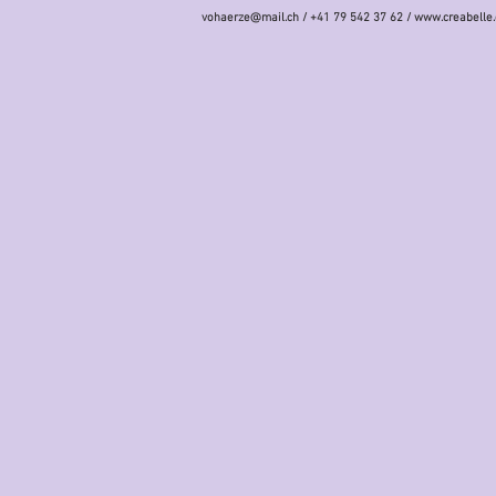
vohaerze@mail.ch
/ +41 79 542 37 62 /
www.creabelle.