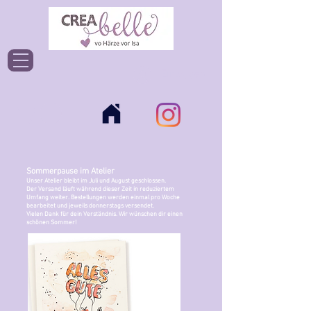
Einloggen
Sommerpause im Atelier
Unser Atelier bleibt im Juli und August geschlossen.
Der Versand läuft während dieser Zeit in reduziertem
Umfang weiter. Bestellungen werden einmal pro Woche
bearbeitet und jeweils donnerstags versendet.
Vielen Dank für dein Verständnis. Wir wünschen dir einen
schönen Sommer!