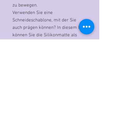
zu bewegen.
Verwenden Sie eine
Schneideschablone, mit der Sie
auch prägen können? In diesem Fall
können Sie die Silikonmatte als
zweite Schicht im Stapel
verwenden. Lassen Sie den ganzen
Stapel durch die Stanz- und
Prägemaschine laufen, um ein
schönes Prägeergebnis zu erzielen.
Das Prägen mit einem Prägefolder
wird wie folgt durchgeführt: Sie
beginnen mit der Prägeplatte,
schieben das Papier zwischen den
Prägeschablonen (Prägefoldern) und
legen es auf die Platte. Fügen Sie
die Grundplatte als letzte Schicht
hinzu. Mit dem Cut Easy können Sie