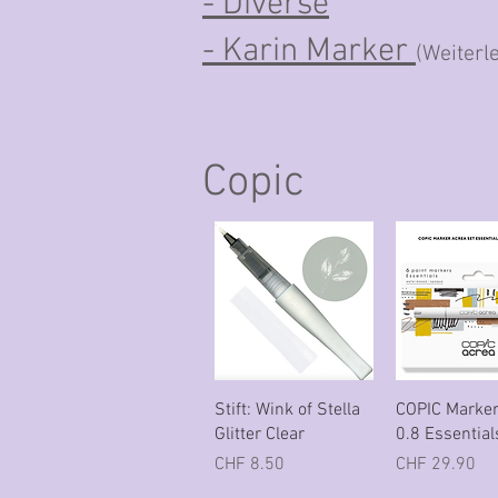
- Diverse
- Karin Marker
(Weiterl
Copic
Schnellansicht
Schnellans
Stift: Wink of Stella
COPIC Marker
Glitter Clear
0.8 Essential
Preis
Preis
CHF 8.50
CHF 29.90