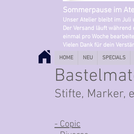
Sommerpause im Ate
Unser Atelier bleibt im Jul
Der Versand läuft während 
einmal pro Woche bearbeite
Vielen Dank für dein Verst
HOME
NEU
SPECIALS
Bastelmat
Stifte, Marker, e
- Copic