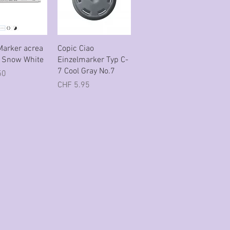
nellansicht
Schnellansicht
Marker acrea
Copic Ciao
Snow White
Einzelmarker Typ C-
7 Cool Gray No.7
50
Preis
CHF 5.95