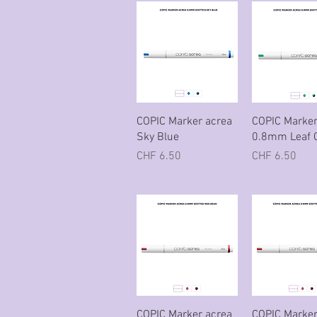
Schnellansicht
Schnellans
COPIC Marker acrea
COPIC Marker
Sky Blue
0.8mm Leaf 
Preis
Preis
CHF 6.50
CHF 6.50
Schnellansicht
Schnellans
COPIC Marker acrea
COPIC Marker