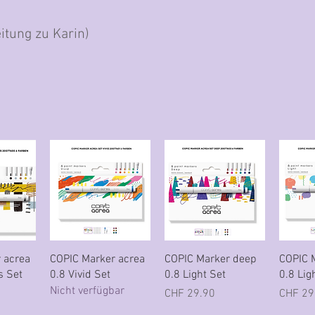
eitung zu Karin)
icht
Schnellansicht
Schnellansicht
Sch
 acrea
COPIC Marker acrea
COPIC Marker deep
COPIC 
s Set
0.8 Vivid Set
0.8 Light Set
0.8 Lig
Nicht verfügbar
Preis
Preis
CHF 29.90
CHF 29