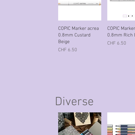
Schnellansicht
Schnellans
COPIC Marker acrea
COPIC Marker
0.8mm Custard
0.8mm Rich 
Beige
Preis
CHF 6.50
Preis
CHF 6.50
Diverse