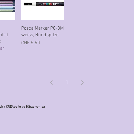
icht
Schnellansicht
Posca Marker PC-3M
nt-it
weiss, Rundspitze
k
Preis
CHF 5.50
ar
1
ch
/ CREAbelle vo Härze vor Isa