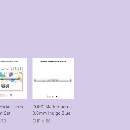
nellansicht
Schnellansicht
Marker acrea
COPIC Marker acrea
ht Set
0.8mm Indigo Blue
Preis
.90
CHF 6.50