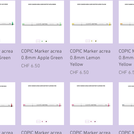
icht
Schnellansicht
Schnellansicht
Sch
 acrea
COPIC Marker acrea
COPIC Marker acrea
COPIC 
Green
0.8mm Apple Green
0.8mm Lemon
0.8mm
Yellow
Yellow
Preis
CHF 6.50
Preis
Preis
CHF 6.50
CHF 6.
icht
Schnellansicht
Schnellansicht
Sch
 acrea
COPIC Marker acrea
COPIC Marker acrea
COPIC 