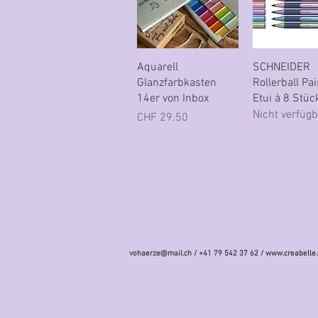
Schnellansicht
Schnellans
Aquarell
SCHNEIDER
Glanzfarbkasten
Rollerball Pai
14er von Inbox
Etui à 8 Stüc
Nicht verfügb
Preis
CHF 29.50
vohaerze@mail.ch
/ +41 79 542 37 62 /
www.creabelle.