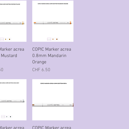
nellansicht
Schnellansicht
Marker acrea
COPIC Marker acrea
 Mustard
0.8mm Mandarin
Orange
Preis
50
CHF 6.50
nellansicht
Schnellansicht
Marker acrea
COPIC Marker acrea