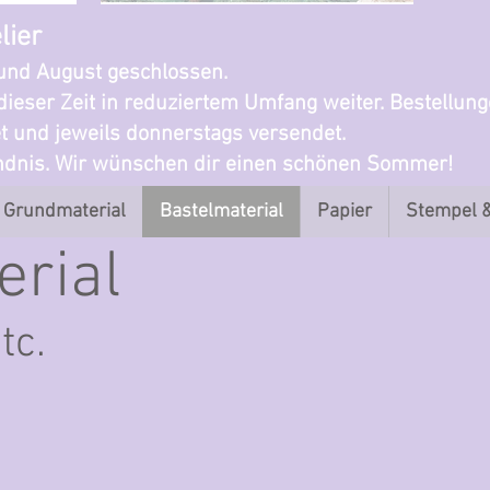
lier
i und August geschlossen.
dieser Zeit in reduziertem Umfang weiter. Bestellun
t und jeweils donnerstags versendet.
ändnis. Wir wünschen dir einen schönen Sommer!
Grundmaterial
Bastelmaterial
Papier
Stempel 
erial
tc.