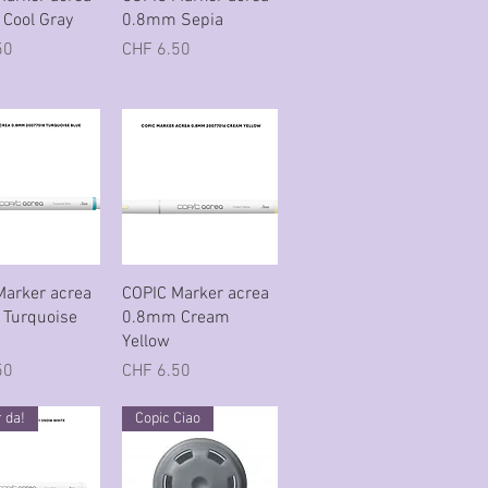
Cool Gray
0.8mm Sepia
Preis
50
CHF 6.50
nellansicht
Schnellansicht
Marker acrea
COPIC Marker acrea
Turquoise
0.8mm Cream
Yellow
Preis
50
CHF 6.50
 da!
Copic Ciao