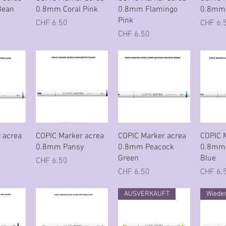
Bean
0.8mm Coral Pink
0.8mm Flamingo
0.8mm 
Pink
Preis
Preis
CHF 6.50
CHF 6.
Preis
CHF 6.50
icht
Schnellansicht
Schnellansicht
Sch
 acrea
COPIC Marker acrea
COPIC Marker acrea
COPIC 
0.8mm Pansy
0.8mm Peacock
0.8mm 
Green
Blue
Preis
CHF 6.50
Preis
Preis
CHF 6.50
CHF 6.
AUSVERKAUFT
Wieder