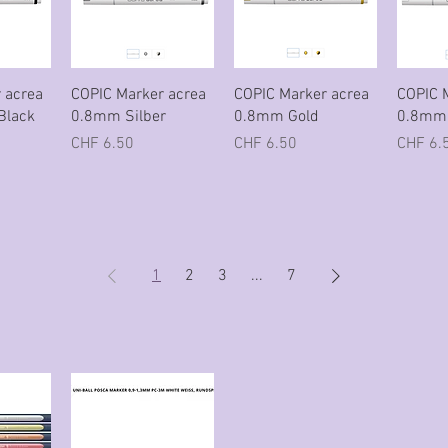
icht
Schnellansicht
Schnellansicht
Sch
 acrea
COPIC Marker acrea
COPIC Marker acrea
COPIC 
Black
0.8mm Silber
0.8mm Gold
0.8mm 
Preis
Preis
Preis
CHF 6.50
CHF 6.50
CHF 6.
1
2
3
...
7