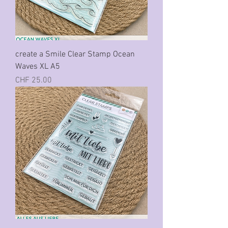
create a Smile Clear Stamp Ocean
Waves XL A5
Preis
CHF 25.00