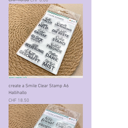
Standardpreis
Sale-Preis
CHF 18.50
CHF 6.00
create a Smile Clear Stamp A6
Hallihallo
Preis
CHF 18.50