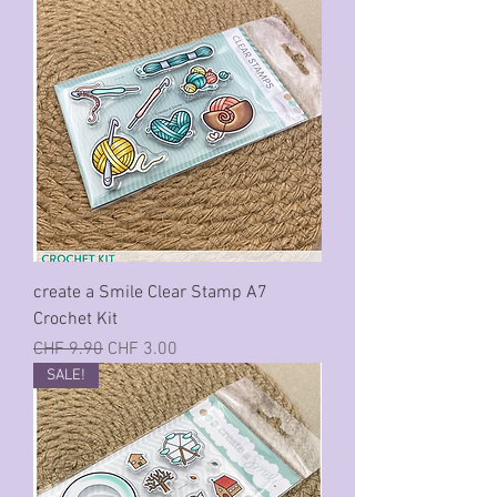
create a Smile Clear Stamp A7
Crochet Kit
Standardpreis
Sale-Preis
CHF 9.90
CHF 3.00
SALE!