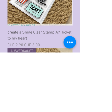
create a Smile Clear Stamp A7 Ticket
to my heart
Standardpreis
Sale-Preis
CHF 9.90
CHF 3.00
AUSVERKAUFT