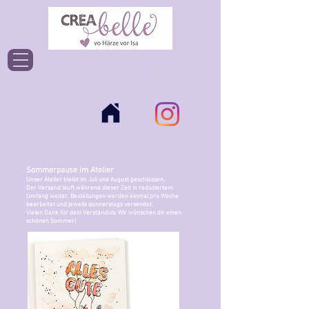
Einloggen
Sommerpause im Atelier
Unser Atelier bleibt im Juli und August geschlossen.
Der Versand läuft während dieser Zeit in reduziertem
Umfang weiter. Bestellungen werden einmal pro Woche
bearbeitet und jeweils donnerstags versendet.
Vielen Dank für dein Verständnis. Wir wünschen dir einen
schönen Sommer!