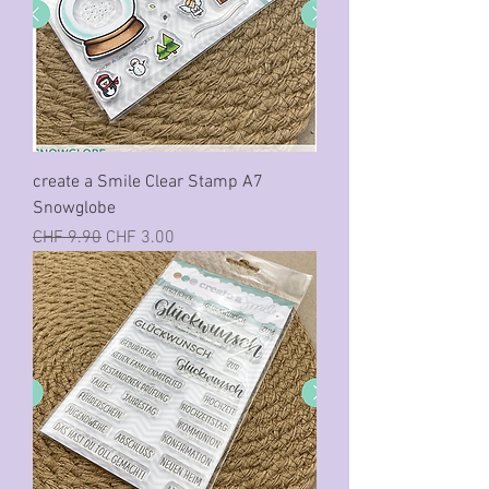
create a Smile Clear Stamp A7
Snowglobe
Standardpreis
Sale-Preis
CHF 9.90
CHF 3.00