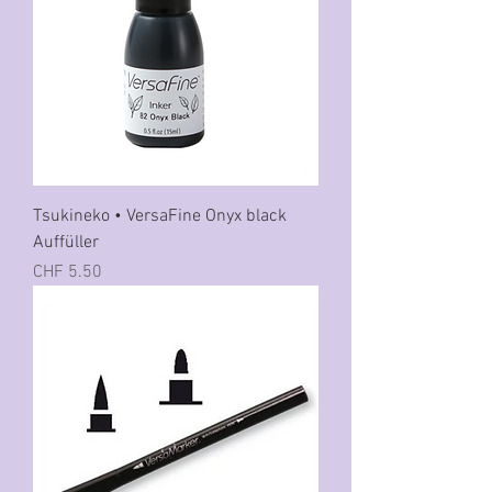
Tsukineko • VersaFine Onyx black
Auffüller
Preis
CHF 5.50