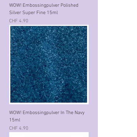
WOW! Embossingpulver Polished
Silver Super Fine 15ml
Preis
CHF 4.90
WOW! Embossingpulver In The Navy
15ml
Preis
CHF 4.90