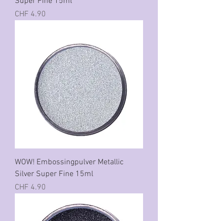
Super Fine 15ml
Preis
CHF 4.90
WOW! Embossingpulver Metallic
Silver Super Fine 15ml
Preis
CHF 4.90