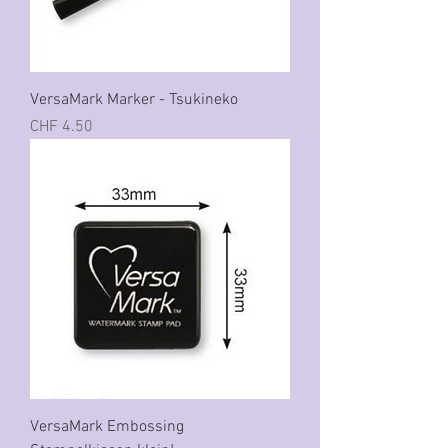
VersaMark Marker - Tsukineko
Preis
CHF 4.50
VersaMark Embossing