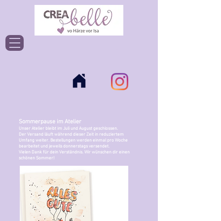
Einloggen
Sommerpause im Atelier
Unser Atelier bleibt im Juli und August geschlossen.
Der Versand läuft während dieser Zeit in reduziertem
Umfang weiter. Bestellungen werden einmal pro Woche
bearbeitet und jeweils donnerstags versendet.
Vielen Dank für dein Verständnis. Wir wünschen dir einen
schönen Sommer!