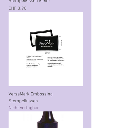
Stempelkissen klein!
Preis
CHF 3.90
VersaMark Embossing
Stempelkissen
Nicht verfügbar