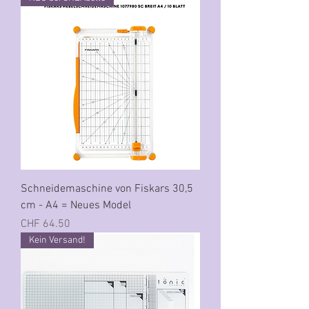
Schneidemaschine von Fiskars 30,5
cm - A4 = Neues Model
Preis
CHF 64.50
Kein Versand!