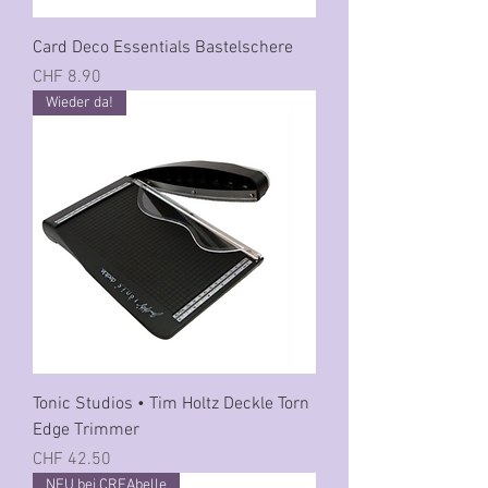
Card Deco Essentials Bastelschere
Preis
CHF 8.90
Wieder da!
Tonic Studios • Tim Holtz Deckle Torn
Edge Trimmer
Preis
CHF 42.50
NEU bei CREAbelle