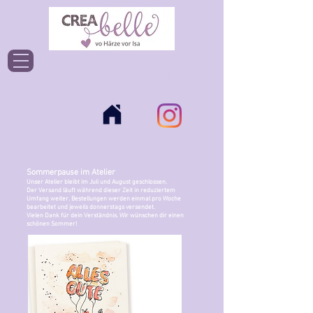
Einloggen
Sommerpause im Atelier
Unser Atelier bleibt im Juli und August geschlossen.
Der Versand läuft während dieser Zeit in reduziertem
Umfang weiter. Bestellungen werden einmal pro Woche
bearbeitet und jeweils donnerstags versendet.
Vielen Dank für dein Verständnis. Wir wünschen dir einen
schönen Sommer!