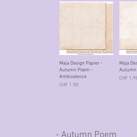
Schnellansicht
Sc
Maja Design Papier -
Maja Des
Autumn Poem -
Autumn 
Ambivalence
Preis
CHF 1.9
Preis
CHF 1.90
- Autumn Poem