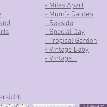
- Miles Apart
y
- Mum's Garden
land
- Seaside
rls
- Special Day
- Tropical Garden
- Vintage Baby
- Vintage...
ersicht:
AUSVERKAUFT