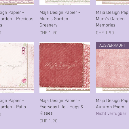
hnellansicht
Schnellansicht
Schnellansi
ign Papier -
Maja Design Papier -
Maja Design Papi
arden - Precious
Mum's Garden -
Mum's Garden -
s
Greenery
Memories
Preis
Preis
0
CHF 1.90
CHF 1.90
AUSVERKAUFT
hnellansicht
Schnellansicht
Schnellansi
ign Papier -
Maja Design Papier -
Maja Design Papi
arden - Patio
Everyday Life - Hugs &
Autumn Poem - 
Kisses
Nicht verfügbar
0
Preis
CHF 1.90