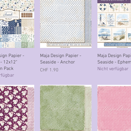
hnellansicht
Schnellansicht
Schnellansi
ign Papier -
Maja Design Papier -
Maja Design Papi
 - 12x12"
Seaside - Anchor
Seaside - Ephe
on Pack
Nicht verfügbar
Preis
CHF 1.90
rfügbar