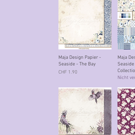
Schnellansicht
Sc
Maja Design Papier -
Maja Des
Seaside - The Bay
Seaside
Collecti
Preis
CHF 1.90
Nicht ve