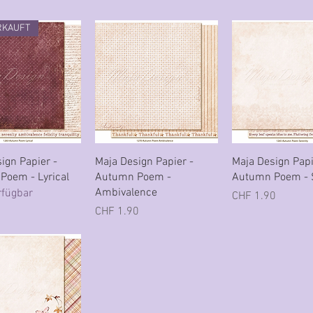
RKAUFT
hnellansicht
Schnellansicht
Schnellansi
ign Papier -
Maja Design Papier -
Maja Design Papi
Poem - Lyrical
Autumn Poem -
Autumn Poem - S
Ambivalence
rfügbar
Preis
CHF 1.90
Preis
CHF 1.90