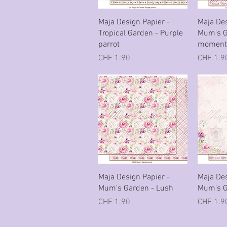
Schnellansicht
Sc
Maja Design Papier -
Maja Des
Tropical Garden - Purple
Mum's G
parrot
moment
Preis
Preis
CHF 1.90
CHF 1.9
Schnellansicht
Sc
Maja Design Papier -
Maja Des
Mum's Garden - Lush
Mum's G
Preis
Preis
CHF 1.90
CHF 1.9