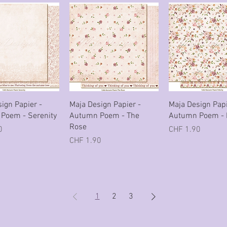
hnellansicht
Schnellansicht
Schnellansi
ign Papier -
Maja Design Papier -
Maja Design Papi
Poem - Serenity
Autumn Poem - The
Autumn Poem - F
Rose
Preis
0
CHF 1.90
Preis
CHF 1.90
1
2
3