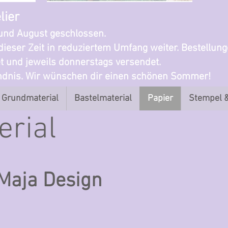
lier
i und August geschlossen.
dieser Zeit in reduziertem Umfang weiter. Bestellun
t und jeweils donnerstags versendet.
ändnis. Wir wünschen dir einen schönen Sommer!
Grundmaterial
Bastelmaterial
Papier
Stempel 
erial
Maja Design