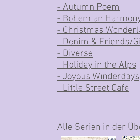
- Autumn Poem
- Bohemian Harmon
- Christmas Wonder
- Denim & Friends/Gi
- Diverse
- Holiday in the Alps
- Joyous Winderdays
- Little Street Café
Alle Serien in der Üb