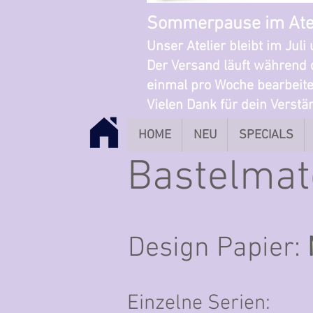
Sommerpause im Ate
Unser Atelier bleibt im Jul
Der Versand läuft während 
einmal pro Woche bearbeite
Vielen Dank für dein Verst
HOME
NEU
SPECIALS
Bastelmat
Design Papier:
Einzelne Serien: