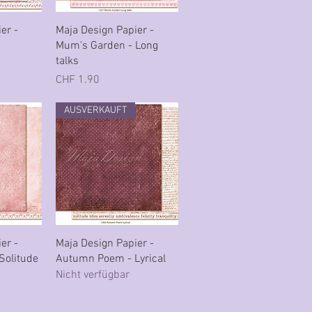
cht
Schnellansicht
er -
Maja Design Papier -
Mum's Garden - Long
talks
Preis
CHF 1.90
AUSVERKAUFT
cht
Schnellansicht
er -
Maja Design Papier -
Solitude
Autumn Poem - Lyrical
Nicht verfügbar