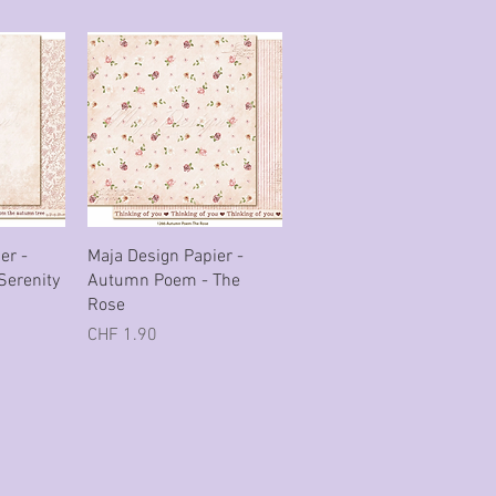
cht
Schnellansicht
er -
Maja Design Papier -
erenity
Autumn Poem - The
Rose
Preis
CHF 1.90