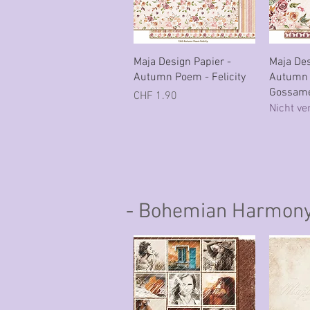
Schnellansicht
Sc
Maja Design Papier -
Maja Des
Autumn Poem - Felicity
Autumn 
Gossam
Preis
CHF 1.90
Nicht ve
- Bohemian Harmon
- Bohemian Harmon