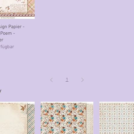
hnellansicht
ign Papier -
Poem -
er
rfügbar
1
y
y