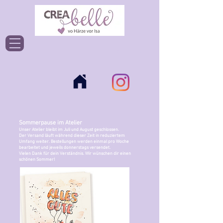
Einloggen
Sommerpause im Atelier
Unser Atelier bleibt im Juli und August geschlossen.
Der Versand läuft während dieser Zeit in reduziertem
Umfang weiter. Bestellungen werden einmal pro Woche
bearbeitet und jeweils donnerstags versendet.
Vielen Dank für dein Verständnis. Wir wünschen dir einen
schönen Sommer!