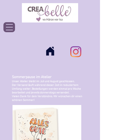
Einloggen
Sommerpause im Atelier
Unser Atelier bleibt im Juli und August geschlossen.
Der Versand läuft während dieser Zeit in reduziertem
Umfang weiter. Bestellungen werden einmal pro Woche
bearbeitet und jeweils donnerstags versendet.
Vielen Dank für dein Verständnis. Wir wünschen dir einen
schönen Sommer!