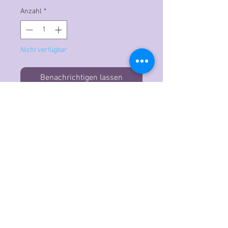
Anzahl
*
Nicht verfügbar
Benachrichtigen lassen
100 Stück
Klebepunkte
Doppelseitig klebend
12 mm Durchmesser
Höhe: 2mm
Permanent
Transparent
Scrapbook Adhesives