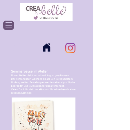
Einloggen
Sommerpause im Atelier
Unser Atelier bleibt im Juli und August geschlossen.
Der Versand läuft während dieser Zeit in reduziertem
Umfang weiter. Bestellungen werden einmal pro Woche
bearbeitet und jeweils donnerstags versendet.
Vielen Dank für dein Verständnis. Wir wünschen dir einen
schönen Sommer!