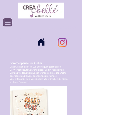
Einloggen
Sommerpause im Atelier
Unser Atelier bleibt im Juli und August geschlossen.
Der Versand läuft während dieser Zeit in reduziertem
Umfang weiter. Bestellungen werden einmal pro Woche
bearbeitet und jeweils donnerstags versendet.
Vielen Dank für dein Verständnis. Wir wünschen dir einen
schönen Sommer!