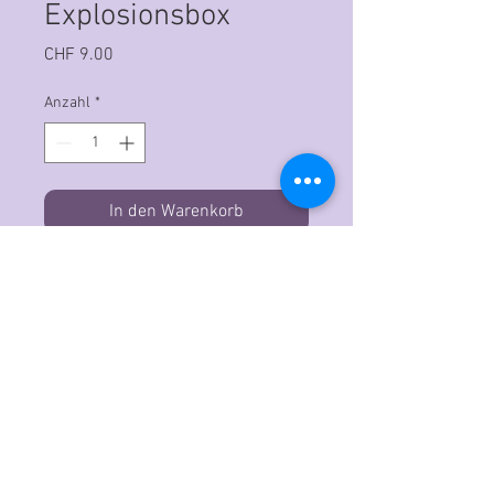
Explosionsbox
Preis
CHF 9.00
Anzahl
*
In den Warenkorb
Stempel Explosionsbox
1 Clearstamp
Durchmesser ca. 6 cm
Unsere Stempel sind aus
hochwertigem Photopolymer (kein
billiges Silikon) hergestellt. Sie sind
extra dick, und ermöglichen damit
besonders detailreiche
Stempelabdrücke. Sie sind glasklar