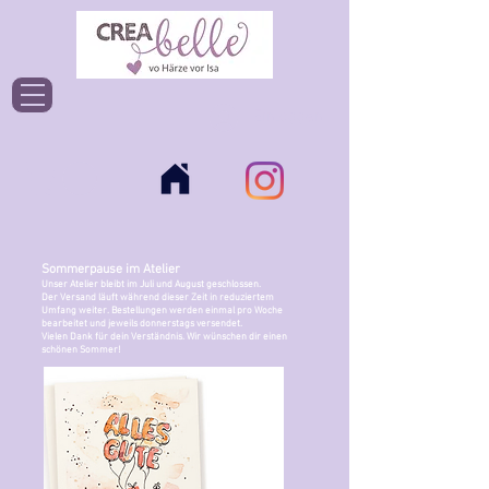
Einloggen
Sommerpause im Atelier
Unser Atelier bleibt im Juli und August geschlossen.
Der Versand läuft während dieser Zeit in reduziertem
Umfang weiter. Bestellungen werden einmal pro Woche
bearbeitet und jeweils donnerstags versendet.
Vielen Dank für dein Verständnis. Wir wünschen dir einen
schönen Sommer!