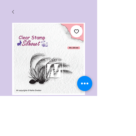
Artikelnummer: SIL084
Clear Stamp
Blooming Grass 3
von Nellie`s Choice