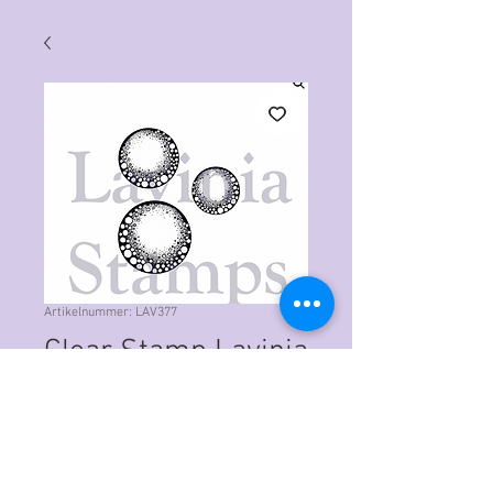
Artikelnummer: LAV377
Clear Stamp Lavinia
Fairy Orbs
Preis
CHF 9.50
Anzahl
*