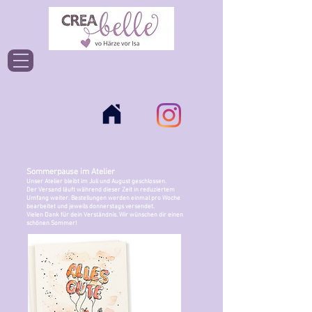
Einloggen
Sommerpause im Atelier
Unser Atelier bleibt im Juli und August geschlossen.
Der Versand läuft während dieser Zeit in reduziertem
Umfang weiter. Bestellungen werden einmal pro Woche
bearbeitet und jeweils donnerstags versendet.
Vielen Dank für dein Verständnis. Wir wünschen dir einen
schönen Sommer!