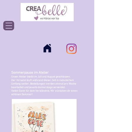
Einloggen
Sommerpause im Atelier
Unser Atelier bleibt im Juli und August geschlossen.
Der Versand läuft während dieser Zeit in reduziertem
Umfang weiter. Bestellungen werden einmal pro Woche
bearbeitet und jeweils donnerstags versendet.
Vielen Dank für dein Verständnis. Wir wünschen dir einen
schönen Sommer!