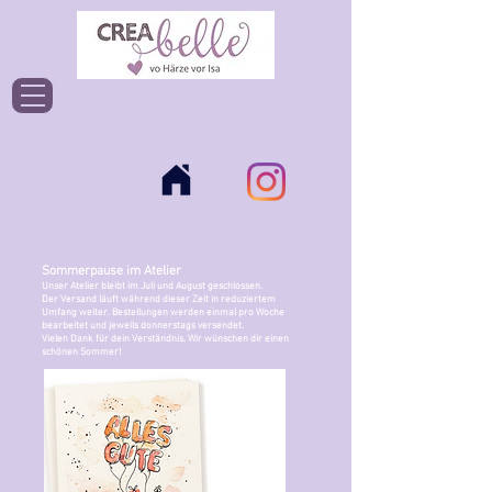
Einloggen
Sommerpause im Atelier
Unser Atelier bleibt im Juli und August geschlossen.
Der Versand läuft während dieser Zeit in reduziertem
Umfang weiter. Bestellungen werden einmal pro Woche
bearbeitet und jeweils donnerstags versendet.
Vielen Dank für dein Verständnis. Wir wünschen dir einen
schönen Sommer!