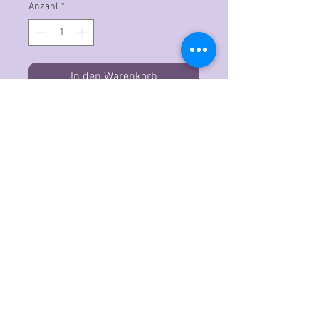
Anzahl
*
In den Warenkorb
Der Copic Ciao ist der ideale
Grafikmarker für Einsteiger, der mit
professioneller Qualitätstinte auf
Alkohol- und Farbstoffbasis
hergestellt wird. Das doppelendige
Design verfügt über eine
superflexible sowie eine
mittelbreite Spitze. Ideal für
ausdrucksstarke Striche, feinere
Details und Linien sowie eine große,
streifenfreie Abdeckung. Beide
Endkappen sind mit Blick auf die