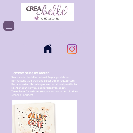
Einloggen
Sommerpause im Atelier
Unser Atelier bleibt im Juli und August geschlossen.
Der Versand läuft während dieser Zeit in reduziertem
Umfang weiter. Bestellungen werden einmal pro Woche
bearbeitet und jeweils donnerstags versendet.
Vielen Dank für dein Verständnis. Wir wünschen dir einen
schönen Sommer!