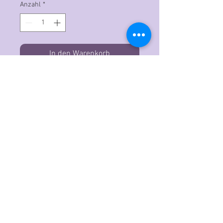
Anzahl
*
In den Warenkorb
Der Copic Ciao ist der ideale
Grafikmarker für Einsteiger, der mit
professioneller Qualitätstinte auf
Alkohol- und Farbstoffbasis
hergestellt wird. Das doppelendige
Design verfügt über eine
superflexible sowie eine
mittelbreite Spitze. Ideal für
ausdrucksstarke Striche, feinere
Details und Linien sowie eine große,
streifenfreie Abdeckung. Beide
Endkappen sind mit Blick auf die