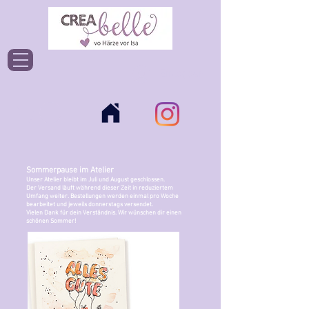
Einloggen
Sommerpause im Atelier
Unser Atelier bleibt im Juli und August geschlossen.
Der Versand läuft während dieser Zeit in reduziertem
Umfang weiter. Bestellungen werden einmal pro Woche
bearbeitet und jeweils donnerstags versendet.
Vielen Dank für dein Verständnis. Wir wünschen dir einen
schönen Sommer!