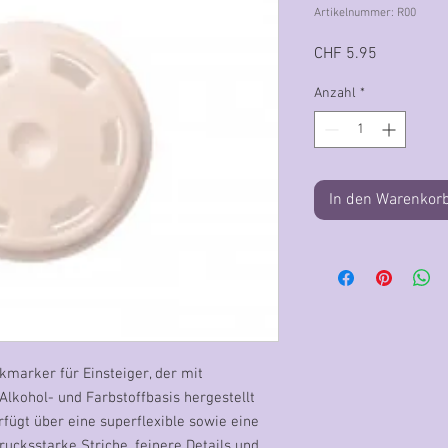
Artikelnummer: R00
Preis
CHF 5.95
Anzahl
*
In den Warenkor
ikmarker für Einsteiger, der mit
 Alkohol- und Farbstoffbasis hergestellt
fügt über eine superflexible sowie eine
drucksstarke Striche, feinere Details und