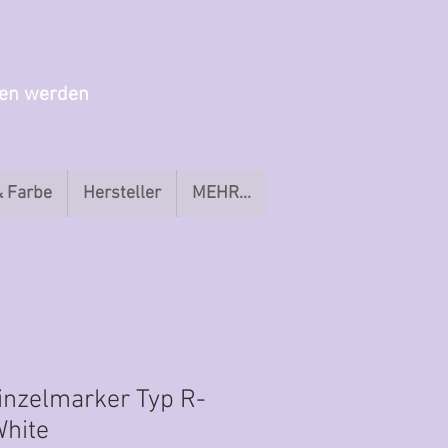
gen werden
& Farbe
Hersteller
MEHR...
Einzelmarker Typ R-
White