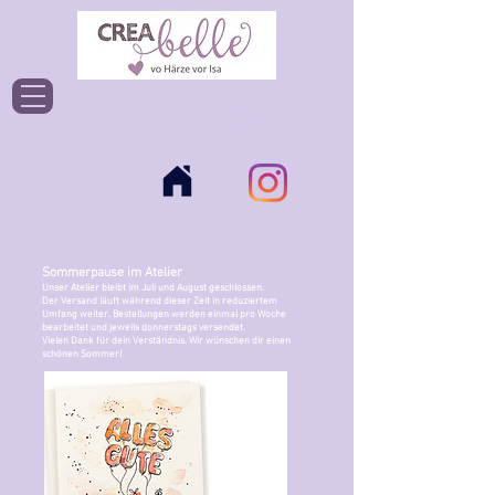
Einloggen
Sommerpause im Atelier
Unser Atelier bleibt im Juli und August geschlossen.
Der Versand läuft während dieser Zeit in reduziertem
Umfang weiter. Bestellungen werden einmal pro Woche
bearbeitet und jeweils donnerstags versendet.
Vielen Dank für dein Verständnis. Wir wünschen dir einen
schönen Sommer!