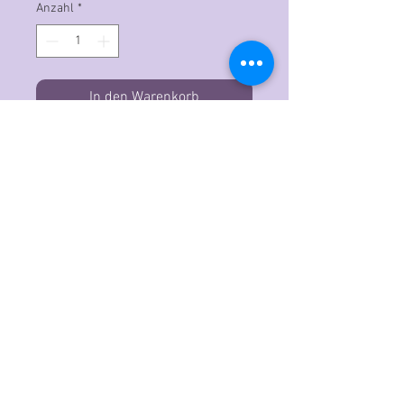
Anzahl
*
In den Warenkorb
Der Copic Ciao ist der ideale
Grafikmarker für Einsteiger, der mit
professioneller Qualitätstinte auf
Alkohol- und Farbstoffbasis
hergestellt wird. Das doppelendige
Design verfügt über eine
superflexible sowie eine
mittelbreite Spitze. Ideal für
ausdrucksstarke Striche, feinere
Details und Linien sowie eine große,
streifenfreie Abdeckung. Beide
Endkappen sind mit Blick auf die