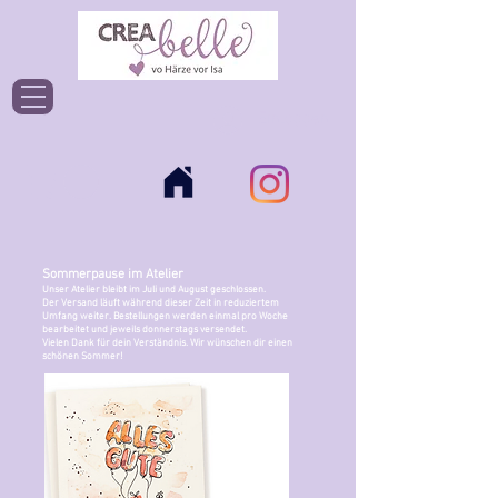
Einloggen
Sommerpause im Atelier
Unser Atelier bleibt im Juli und August geschlossen.
Der Versand läuft während dieser Zeit in reduziertem
Umfang weiter. Bestellungen werden einmal pro Woche
bearbeitet und jeweils donnerstags versendet.
Vielen Dank für dein Verständnis. Wir wünschen dir einen
schönen Sommer!