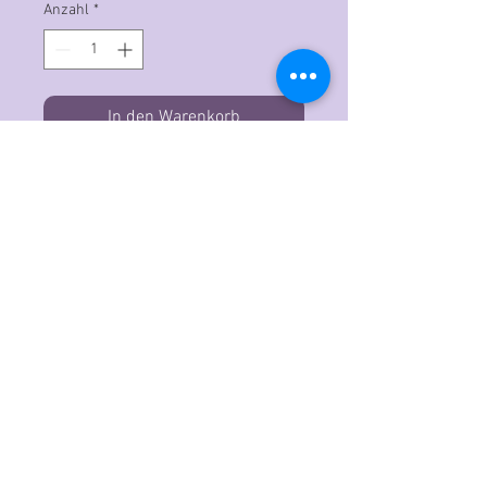
Anzahl
*
In den Warenkorb
Der Copic Ciao ist der ideale
Grafikmarker für Einsteiger, der mit
professioneller Qualitätstinte auf
Alkohol- und Farbstoffbasis
hergestellt wird. Das doppelendige
Design verfügt über eine
superflexible sowie eine
mittelbreite Spitze. Ideal für
ausdrucksstarke Striche, feinere
Details und Linien sowie eine große,
streifenfreie Abdeckung. Beide
Endkappen sind mit Blick auf die