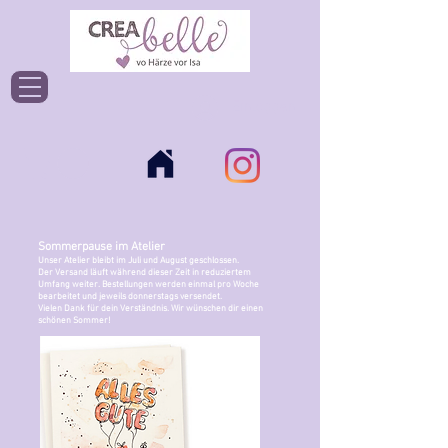
Einloggen
Sommerpause im Atelier
Unser Atelier bleibt im Juli und August geschlossen.
Der Versand läuft während dieser Zeit in reduziertem
Umfang weiter. Bestellungen werden einmal pro Woche
bearbeitet und jeweils donnerstags versendet.
Vielen Dank für dein Verständnis. Wir wünschen dir einen
schönen Sommer!