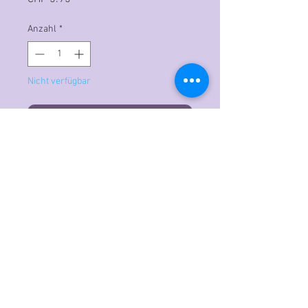
Anzahl
*
Nicht verfügbar
Benachrichtigen lassen
Der Copic Ciao ist der ideale
Grafikmarker für Einsteiger, der mit
professioneller Qualitätstinte auf
Alkohol- und Farbstoffbasis
hergestellt wird. Das doppelendige
Design verfügt über eine
superflexible sowie eine
mittelbreite Spitze. Ideal für
ausdrucksstarke Striche, feinere
Details und Linien sowie eine große,