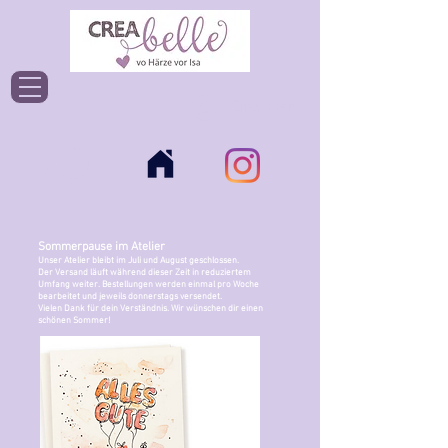
Einloggen
Sommerpause im Atelier
Unser Atelier bleibt im Juli und August geschlossen.
Der Versand läuft während dieser Zeit in reduziertem
Umfang weiter. Bestellungen werden einmal pro Woche
bearbeitet und jeweils donnerstags versendet.
Vielen Dank für dein Verständnis. Wir wünschen dir einen
schönen Sommer!