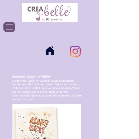
Einloggen
Sommerpause im Atelier
Unser Atelier bleibt im Juli und August geschlossen.
Der Versand läuft während dieser Zeit in reduziertem
Umfang weiter. Bestellungen werden einmal pro Woche
bearbeitet und jeweils donnerstags versendet.
Vielen Dank für dein Verständnis. Wir wünschen dir einen
schönen Sommer!