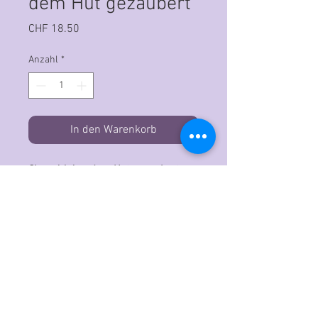
dem Hut gezaubert
Preis
CHF 18.50
Anzahl
*
In den Warenkorb
Clear A6 Aus dem Hut gezaubert
Deutsche Textstempel:
• viel Glück!
• ich mag Dich sooo gern
• Herr LIEBEVOLL
• Nanu?
• Startklar?
• für Dich aus dem Hut gezaubert
• HALT! erst aufmachen am