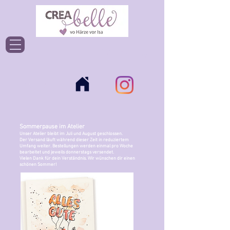
Einloggen
Sommerpause im Atelier
Unser Atelier bleibt im Juli und August geschlossen.
Der Versand läuft während dieser Zeit in reduziertem
Umfang weiter. Bestellungen werden einmal pro Woche
bearbeitet und jeweils donnerstags versendet.
Vielen Dank für dein Verständnis. Wir wünschen dir einen
schönen Sommer!