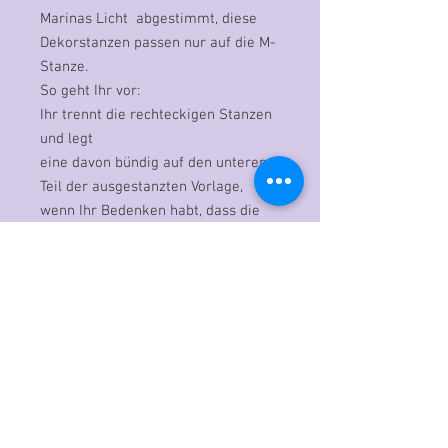
Marinas Licht abgestimmt, diese
Dekorstanzen passen nur auf die M-
Stanze.
So geht Ihr vor:
Ihr trennt die rechteckigen Stanzen
und legt
eine davon bündig auf den unteren
Teil der ausgestanzten Vorlage,
wenn Ihr Bedenken habt, dass die
Stanze verrutscht, einfach mit
einem Klebestreifen leicht fixieren.
Dann erneut durchkurbeln und
gegebenenfalls die Dekore mit der
Nadel etwas anstupsen. Fertig!
Anmerkung zur Stanze mit Dekor
Fischen:
Diese Stanze ist nicht auf die
Abstände der Streifen ausgelegt