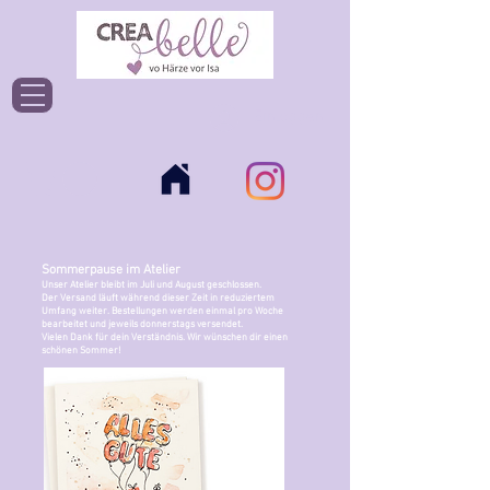
Einloggen
Sommerpause im Atelier
Unser Atelier bleibt im Juli und August geschlossen.
Der Versand läuft während dieser Zeit in reduziertem
Umfang weiter. Bestellungen werden einmal pro Woche
bearbeitet und jeweils donnerstags versendet.
Vielen Dank für dein Verständnis. Wir wünschen dir einen
schönen Sommer!