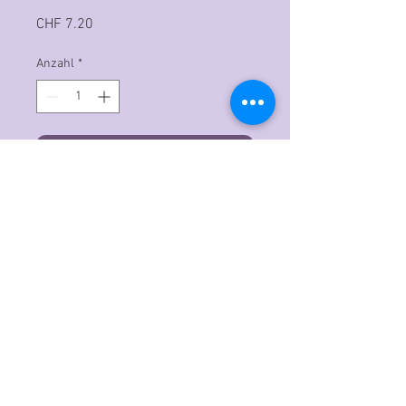
Preis
CHF 7.20
Anzahl
*
In den Warenkorb
Beschreibung
Es kann vorkommen, dass Ihr
Messer vom Papierschneider nicht
mehr gut schneidet und der
Falzmesser stumpf ist. Dann
müssen diese wahrscheinlich
ersetzt werden. Diese Ersatzklingen
sind leicht zu ersetzen.
Die Ersatzklingen sind geeignet für
die Schneidemaschine von: