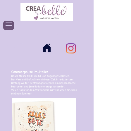
Einloggen
Sommerpause im Atelier
Unser Atelier bleibt im Juli und August geschlossen.
Der Versand läuft während dieser Zeit in reduziertem
Umfang weiter. Bestellungen werden einmal pro Woche
bearbeitet und jeweils donnerstags versendet.
Vielen Dank für dein Verständnis. Wir wünschen dir einen
schönen Sommer!