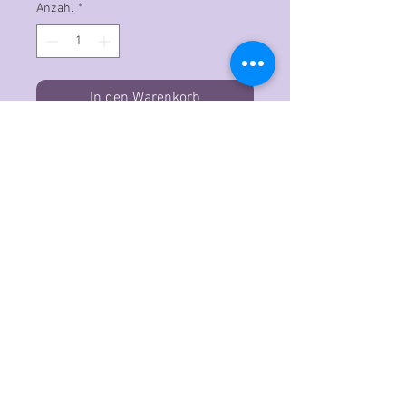
Anzahl
*
In den Warenkorb
Der Copic Ciao ist der ideale
Grafikmarker für Einsteiger, der mit
professioneller Qualitätstinte auf
Alkohol- und Farbstoffbasis
hergestellt wird. Das doppelendige
Design verfügt über eine
superflexible sowie eine
mittelbreite Spitze. Ideal für
ausdrucksstarke Striche, feinere
Details und Linien sowie eine große,
streifenfreie Abdeckung. Beide
Endkappen sind mit Blick auf die