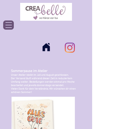
Einloggen
Sommerpause im Atelier
Unser Atelier bleibt im Juli und August geschlossen.
Der Versand läuft während dieser Zeit in reduziertem
Umfang weiter. Bestellungen werden einmal pro Woche
bearbeitet und jeweils donnerstags versendet.
Vielen Dank für dein Verständnis. Wir wünschen dir einen
schönen Sommer!