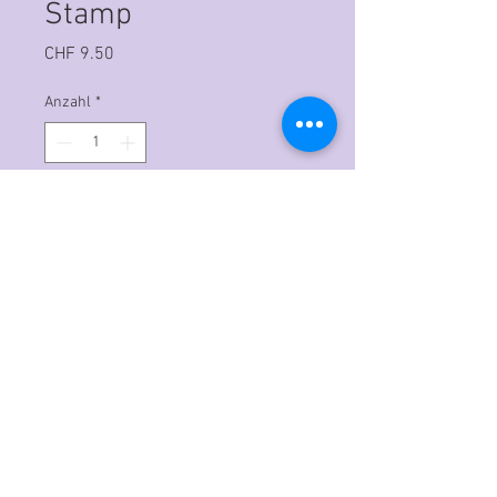
Stamp
Preis
CHF 9.50
Anzahl
*
In den Warenkorb
Hochwertige Polymerstempel
Können mit den üblichen
Acrylplatten verarbeitet werden.
A single stamp featuring an
illustration of leaves and roots that
form a patterned corner.
This interesting corner has leaves of