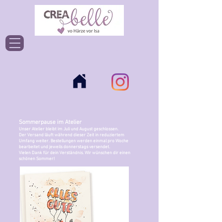
Einloggen
Sommerpause im Atelier
Unser Atelier bleibt im Juli und August geschlossen.
Der Versand läuft während dieser Zeit in reduziertem
Umfang weiter. Bestellungen werden einmal pro Woche
bearbeitet und jeweils donnerstags versendet.
Vielen Dank für dein Verständnis. Wir wünschen dir einen
schönen Sommer!