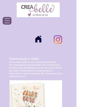
Einloggen
Sommerpause im Atelier
Unser Atelier bleibt im Juli und August geschlossen.
Der Versand läuft während dieser Zeit in reduziertem
Umfang weiter. Bestellungen werden einmal pro Woche
bearbeitet und jeweils donnerstags versendet.
Vielen Dank für dein Verständnis. Wir wünschen dir einen
schönen Sommer!