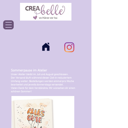
Einloggen
Sommerpause im Atelier
Unser Atelier bleibt im Juli und August geschlossen.
Der Versand läuft während dieser Zeit in reduziertem
Umfang weiter. Bestellungen werden einmal pro Woche
bearbeitet und jeweils donnerstags versendet.
Vielen Dank für dein Verständnis. Wir wünschen dir einen
schönen Sommer!