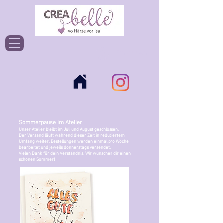
Einloggen
Sommerpause im Atelier
Unser Atelier bleibt im Juli und August geschlossen.
Der Versand läuft während dieser Zeit in reduziertem
Umfang weiter. Bestellungen werden einmal pro Woche
bearbeitet und jeweils donnerstags versendet.
Vielen Dank für dein Verständnis. Wir wünschen dir einen
schönen Sommer!