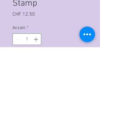
Stamp
Preis
CHF 12.50
Anzahl
*
In den Warenkorb
Hochwertige Polymerstempel
Können mit den üblichen
Acrylplatten verarbeitet werden.
A single stamp featuring an
illustration of leaves and roots that
form a patterned corner.
This interesting corner has leaves of