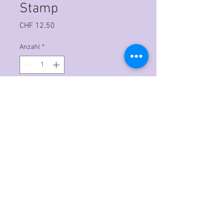
Stamp
Preis
CHF 12.50
Anzahl
*
In den Warenkorb
Hochwertige Polymerstempel
Können mit den üblichen
Acrylplatten verarbeitet werden.
A single stamp featuring an
illustration of leaves and roots that
form a patterned corner.
This interesting corner has leaves of