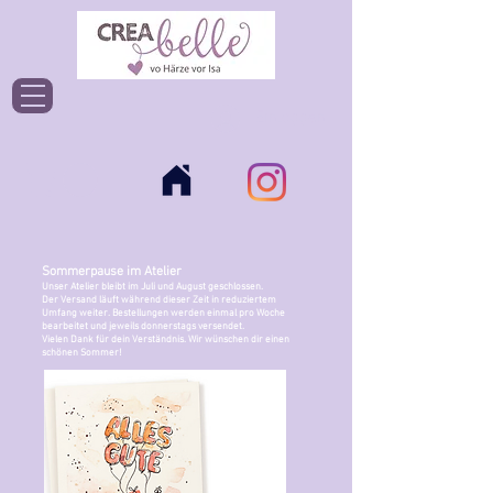
Einloggen
Sommerpause im Atelier
Unser Atelier bleibt im Juli und August geschlossen.
Der Versand läuft während dieser Zeit in reduziertem
Umfang weiter. Bestellungen werden einmal pro Woche
bearbeitet und jeweils donnerstags versendet.
Vielen Dank für dein Verständnis. Wir wünschen dir einen
schönen Sommer!