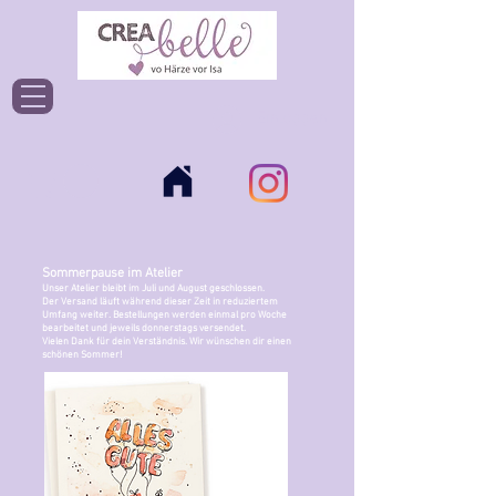
Einloggen
Sommerpause im Atelier
Unser Atelier bleibt im Juli und August geschlossen.
Der Versand läuft während dieser Zeit in reduziertem
Umfang weiter. Bestellungen werden einmal pro Woche
bearbeitet und jeweils donnerstags versendet.
Vielen Dank für dein Verständnis. Wir wünschen dir einen
schönen Sommer!