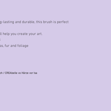
g-lasting and durable, this brush is perfect
l help you create your art.
3
ss, fur and foliage
ch
/ CREAbelle vo Härze vor Isa