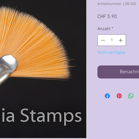
Artikelnummer: LSB 040
Preis
CHF 5.90
Anzahl
*
Nicht verfügbar
Benachri