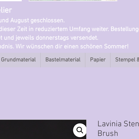
lier
i und August geschlossen.
dieser Zeit in reduziertem Umfang weiter. Bestellun
t und jeweils donnerstags versendet.
ändnis. Wir wünschen dir einen schönen Sommer!
Grundmaterial
Bastelmaterial
Papier
Stempel 
Lavinia Sten
Brush