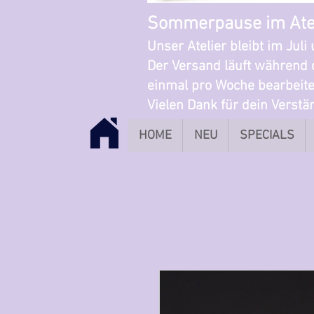
Sommerpause im Ate
Unser Atelier bleibt im Jul
Der Versand läuft während 
einmal pro Woche bearbeite
Vielen Dank für dein Verst
HOME
NEU
SPECIALS