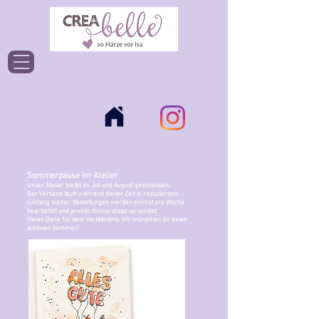
Einloggen
Sommerpause im Atelier
Unser Atelier bleibt im Juli und August geschlossen.
Der Versand läuft während dieser Zeit in reduziertem
Umfang weiter. Bestellungen werden einmal pro Woche
bearbeitet und jeweils donnerstags versendet.
Vielen Dank für dein Verständnis. Wir wünschen dir einen
schönen Sommer!