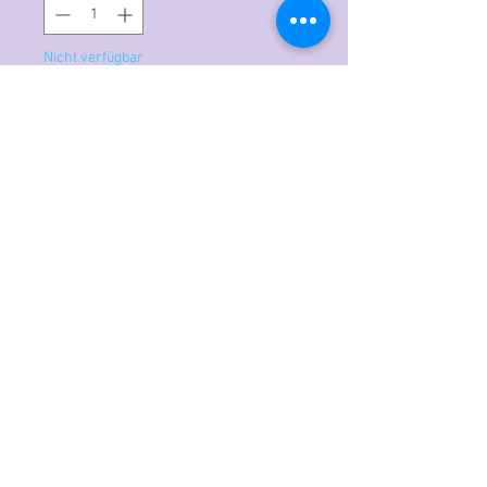
Nicht verfügbar
Benachrichtigen lassen
Mit Ranger Stickles Glitzerkleber
können Sie alle Arten von
Bastelprojekten dekorieren. Denken
Sie nur an Karten und
Scrapbookseiten, aber auch Kerzen,
Wohnaccessoires aus Holz und
Gläser. Mit der praktischen feinen
Öffnung oben an der Flasche können
Sie Linien ziehen, kleine Punkte
setzen, zeichnen und kolorieren. Der
Vorteil gegenüber losem Glitter ist,
dass Sie bei Stickles keinen