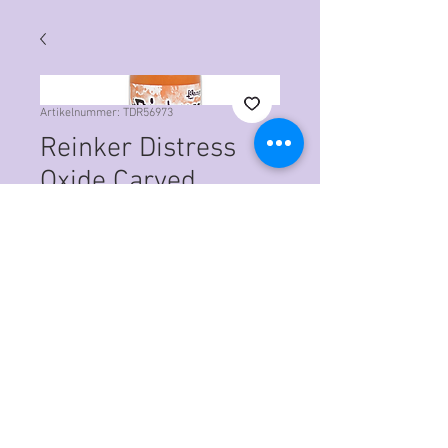
Artikelnummer: TDR56973
Reinker Distress
Oxide Carved
Pumpkin
Preis
CHF 6.50
Anzahl
*
In den Warenkorb