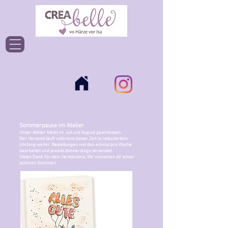
Einloggen
Sommerpause im Atelier
Unser Atelier bleibt im Juli und August geschlossen.
Der Versand läuft während dieser Zeit in reduziertem
Umfang weiter. Bestellungen werden einmal pro Woche
bearbeitet und jeweils donnerstags versendet.
Vielen Dank für dein Verständnis. Wir wünschen dir einen
schönen Sommer!