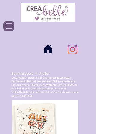
Einloggen
Sommerpause im Atelier
Unser Atelier bleibt im Juli und August geschlossen.
Der Versand läuft während dieser Zeit in reduziertem
Umfang weiter. Bestellungen werden einmal pro Woche
bearbeitet und jeweils donnerstags versendet.
Vielen Dank für dein Verständnis. Wir wünschen dir einen
schönen Sommer!