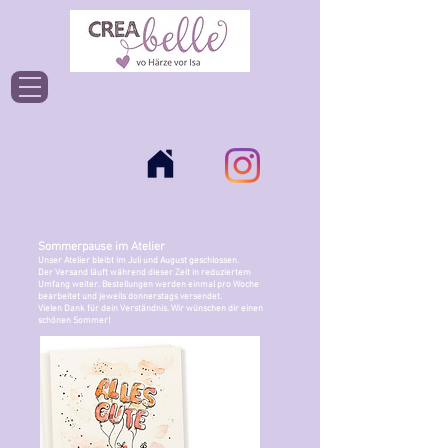
Einloggen
Sommerpause im Atelier
Unser Atelier bleibt im Juli und August geschlossen.
Der Versand läuft während dieser Zeit in reduziertem
Umfang weiter. Bestellungen werden einmal pro Woche
bearbeitet und jeweils donnerstags versendet.
Vielen Dank für dein Verständnis. Wir wünschen dir einen
schönen Sommer!