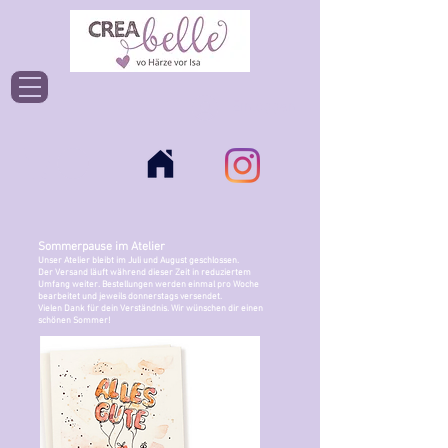
Einloggen
Sommerpause im Atelier
Unser Atelier bleibt im Juli und August geschlossen.
Der Versand läuft während dieser Zeit in reduziertem
Umfang weiter. Bestellungen werden einmal pro Woche
bearbeitet und jeweils donnerstags versendet.
Vielen Dank für dein Verständnis. Wir wünschen dir einen
schönen Sommer!