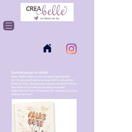
Einloggen
Sommerpause im Atelier
Unser Atelier bleibt im Juli und August geschlossen.
Der Versand läuft während dieser Zeit in reduziertem
Umfang weiter. Bestellungen werden einmal pro Woche
bearbeitet und jeweils donnerstags versendet.
Vielen Dank für dein Verständnis. Wir wünschen dir einen
schönen Sommer!