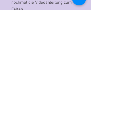
nochmal die Videoanleitung zum
Falten.
Tipps:
- diese Stanze ist perfekt
kombinierbar mit unserem
Zubehörset
Art.Nr.103 'Mittelpunktsterne'
- mit unterschiedlichen
Geschenkpapieren, Kraftpapier,
alten Strassenkarten, Zeitung,
Wörterbüchern, oder Notenpapier
ergeben sich neue, individuelle
Möglichkeiten, der Phantasie sind
keine Grenzen gesetzt.
Auf INSTAGRAM finden Sie unter
farbton_papier immer neue
Anregungen und Ideen!
Bitte beachten: