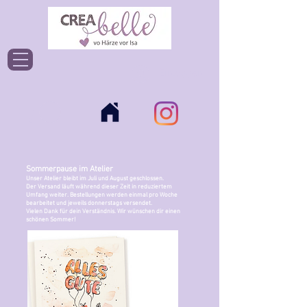
Einloggen
Sommerpause im Atelier
Unser Atelier bleibt im Juli und August geschlossen.
Der Versand läuft während dieser Zeit in reduziertem
Umfang weiter. Bestellungen werden einmal pro Woche
bearbeitet und jeweils donnerstags versendet.
Vielen Dank für dein Verständnis. Wir wünschen dir einen
schönen Sommer!