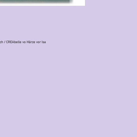
ch
/ CREAbelle vo Härze vor Isa