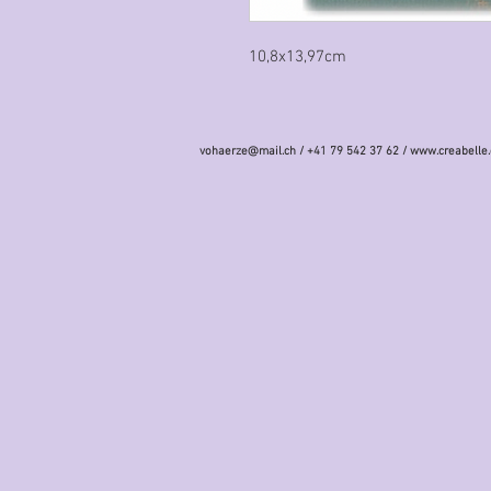
10,8x13,97cm
vohaerze@mail.ch
/ +41 79 542 37 62 /
www.creabelle.