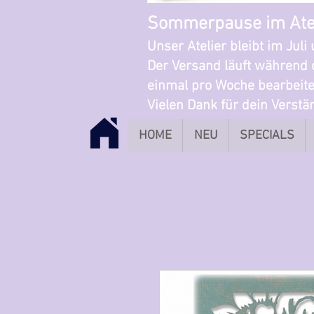
Sommerpause im Ate
Unser Atelier bleibt im Jul
Der Versand läuft während 
einmal pro Woche bearbeite
Vielen Dank für dein Verst
HOME
NEU
SPECIALS