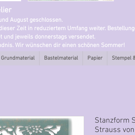
lier
i und August geschlossen.
dieser Zeit in reduziertem Umfang weiter. Bestellun
t und jeweils donnerstags versendet.
ändnis. Wir wünschen dir einen schönen Sommer!
Grundmaterial
Bastelmaterial
Papier
Stempel 
Stanzform Si
Strauss von