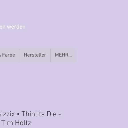
gen werden
& Farbe
Hersteller
MEHR...
zzix • Thinlits Die -
 Tim Holtz