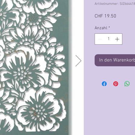
Artikelnummer: SIZ66441
Preis
CHF 19.50
Anzahl
*
In den Warenkor