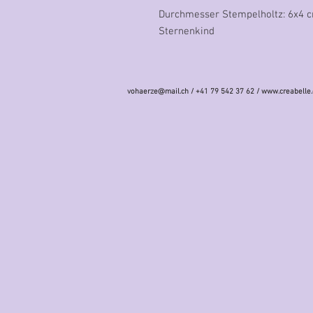
Durchmesser Stempelholtz: 6x4 
Sternenkind
vohaerze@mail.ch
/ +41 79 542 37 62 /
www.creabelle.