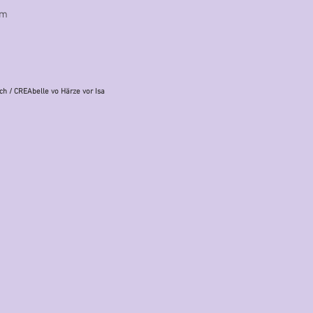
cm
ch
/ CREAbelle vo Härze vor Isa